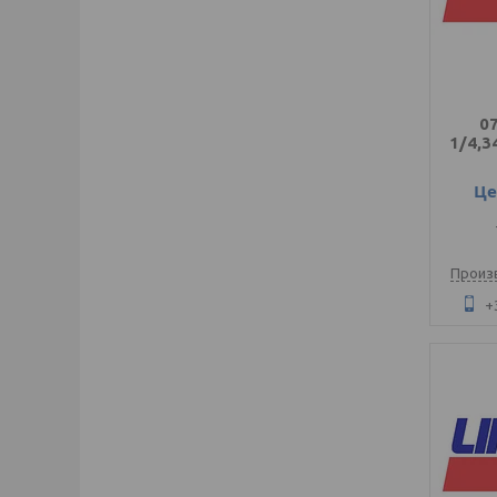
0
1/4,3
Це
Произ
+