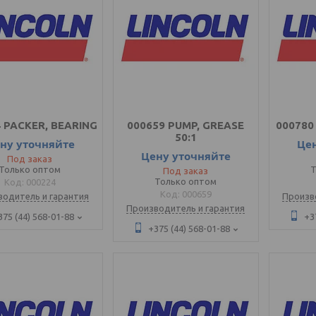
 PACKER, BEARING
000659 PUMP, GREASE
000780
50:1
ну уточняйте
Це
Цену уточняйте
Под заказ
Только оптом
Т
Под заказ
Только оптом
000224
000659
водитель и гарантия
Произв
Производитель и гарантия
375 (44) 568-01-88
+3
+375 (44) 568-01-88