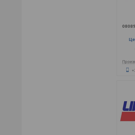
0808
Це
Произ
+