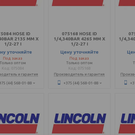
75084 HOSE ID
075168 HOSE ID
07
40BAR 2135 MM X
1/4,340BAR 4265 MM X
1/4,34
1/2-27 I
1/2-27 I
ну уточняйте
Цену уточняйте
Це
Под заказ
Под заказ
Только оптом
Только оптом
Т
075084
075168
водитель и гарантия
Производитель и гарантия
Произв
375 (44) 568-01-88
+375 (44) 568-01-88
+3