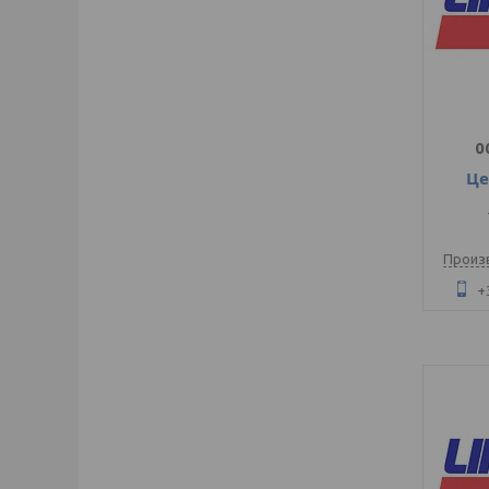
0
Це
Произ
+