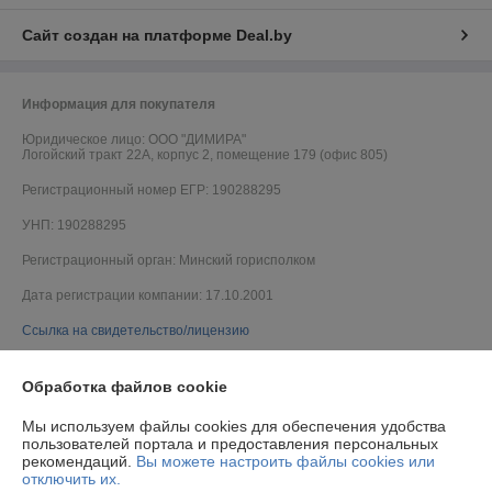
Сайт создан на платформе Deal.by
Информация для покупателя
Юридическое лицо:
ООО "ДИМИРА"
Логойский тракт 22А, корпус 2, помещение 179 (офис 805)
Регистрационный номер ЕГР: 190288295
УНП: 190288295
Регистрационный орган: Минский горисполком
Дата регистрации компании: 17.10.2001
Ссылка на свидетельство/лицензию
Ссылка на свидетельство/лицензию
Обработка файлов cookie
Ссылка на свидетельство/лицензию
Мы используем файлы cookies для обеспечения удобства
Ссылка на свидетельство/лицензию
пользователей портала и предоставления персональных
рекомендаций.
Вы можете настроить файлы cookies или
Ссылка на свидетельство/лицензию
отключить их.