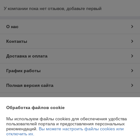
У компании пока нет отзывов, добавьте первый
О нас
Контакты
Доставка и оплата
График работы
Полная версия сайта
Политика обработки cookies
Обработка файлов cookie
Сайт создан на платформе Deal.by
Мы используем файлы cookies для обеспечения удобства
пользователей портала и предоставления персональных
рекомендаций.
Вы можете настроить файлы cookies или
отключить их.
Информация для покупателя