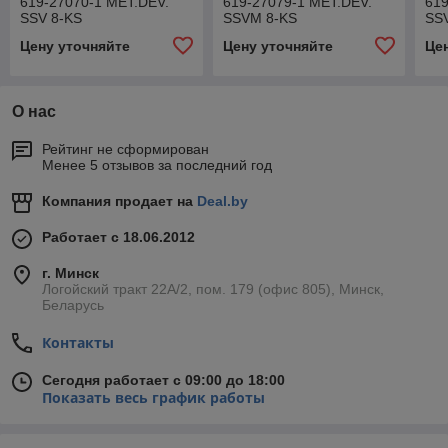
619-27070-1 MET.DEV.
619-27079-1 MET.DEV.
619
SSV 8-KS
SSVM 8-KS
SS
Цену уточняйте
Цену уточняйте
Це
О нас
Рейтинг не сформирован
Менее 5 отзывов за последний год
Компания продает на
Deal.by
Работает с 18.06.2012
г. Минск
Логойский тракт 22А/2, пом. 179 (офис 805), Минск,
Беларусь
Контакты
Сегодня работает с 09:00 до 18:00
Показать весь график работы