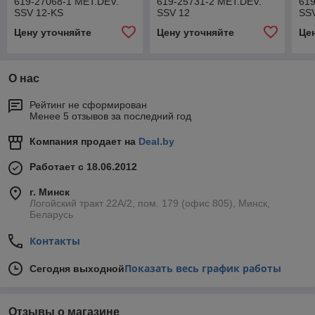
619-27068-1 MET.DEV.
619-25731-2 MET.DEV.
619
SSV 12-KS
SSV 12
SSV
Цену уточняйте
Цену уточняйте
Це
О нас
Рейтинг не сформирован
Менее 5 отзывов за последний год
Компания продает на
Deal.by
Работает с 18.06.2012
г. Минск
Логойский тракт 22А/2, пом. 179 (офис 805), Минск,
Беларусь
Контакты
Показать весь график работы
Сегодня выходной
Отзывы о магазине