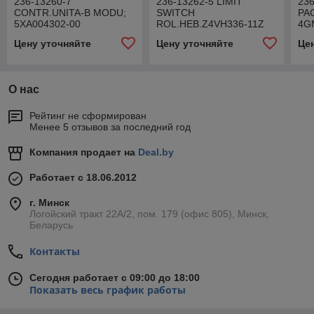
236-13260-7
236-13262-5 LIMIT
236
CONTR.UNITA-B MODU;
SWITCH
PA
5XA004302-00
ROL.HEB.Z4VH336-11Z
4G
Цену уточняйте
Цену уточняйте
Це
О нас
Рейтинг не сформирован
Менее 5 отзывов за последний год
Компания продает на
Deal.by
Работает с 18.06.2012
г. Минск
Логойский тракт 22А/2, пом. 179 (офис 805), Минск,
Беларусь
Контакты
Сегодня работает с 09:00 до 18:00
Показать весь график работы