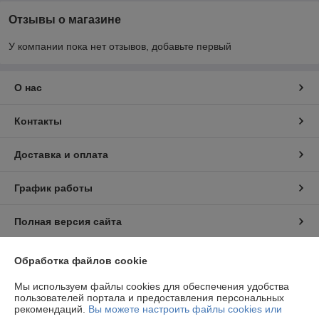
Отзывы о магазине
У компании пока нет отзывов, добавьте первый
О нас
Контакты
Доставка и оплата
График работы
Полная версия сайта
Политика обработки cookies
Обработка файлов cookie
Мы используем файлы cookies для обеспечения удобства
Сайт создан на платформе Deal.by
пользователей портала и предоставления персональных
рекомендаций.
Вы можете настроить файлы cookies или