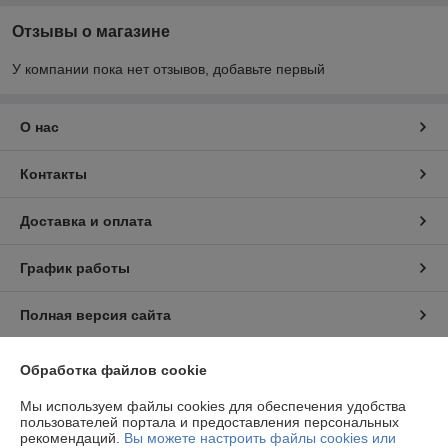
Отзывы о магазине
У компании пока нет отзывов, добавьте первый
О нас
Контакты
Доставка и оплата
График работы
Полная версия сайта
Политика обработки cookies
Обработка файлов cookie
Мы используем файлы cookies для обеспечения удобства
Сайт создан на платформе Deal.by
пользователей портала и предоставления персональных
рекомендаций.
Вы можете настроить файлы cookies или