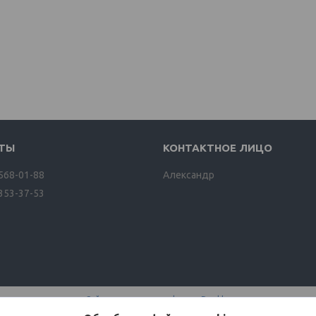
 568-01-88
Александр
 353-37-53
Сайт создан на платформе Deal.by
Политика обработки файлов cookies