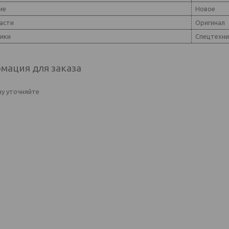
ие
Новое
асти
Оригинал
ники
Спецтехни
мация для заказа
у уточняйте