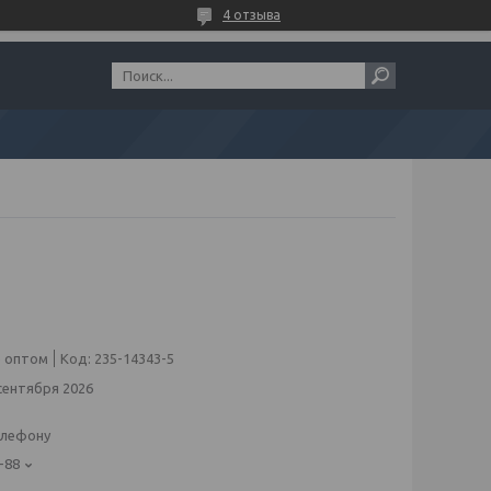
4 отзыва
 оптом
Код:
235-14343-5
сентября 2026
елефону
-88