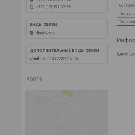
Состоян
+375 (17) 353-37-53
Тип запч
Тип тех
dimira2012
Инфор
Цена:
Цен
Email
dimira2008@mail.ru
Карта