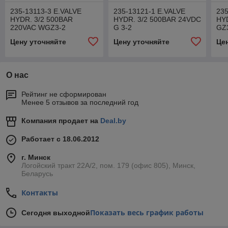
235-13113-3 E.VALVE
235-13121-1 E.VALVE
235
HYDR. 3/2 500BAR
HYDR. 3/2 500BAR 24VDC
HY
220VAC WGZ3-2
G 3-2
GZ
Цену уточняйте
Цену уточняйте
Це
О нас
Рейтинг не сформирован
Менее 5 отзывов за последний год
Компания продает на
Deal.by
Работает с 18.06.2012
г. Минск
Логойский тракт 22А/2, пом. 179 (офис 805), Минск,
Беларусь
Контакты
Показать весь график работы
Сегодня выходной