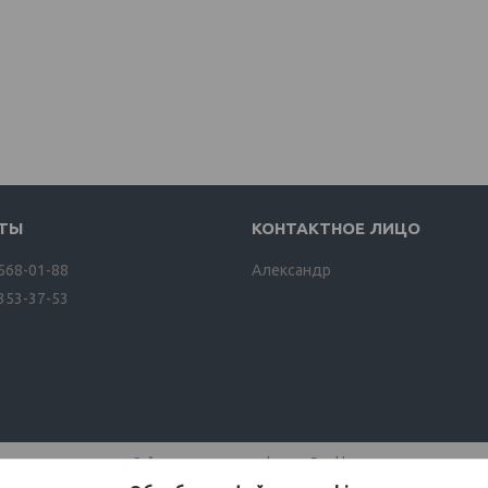
 568-01-88
Александр
 353-37-53
Сайт создан на платформе Deal.by
Политика обработки файлов cookies