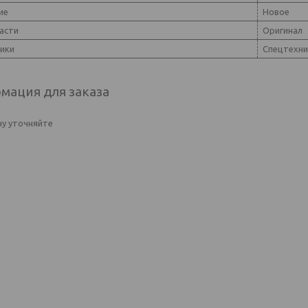
ие
Новое
асти
Оригинал
ники
Спецтехни
мация для заказа
у уточняйте