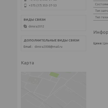
Состоян
+375 (17) 353-37-53
Тип запч
Тип тех
dimira2012
Инфор
Цена:
Цен
Email
dimira2008@mail.ru
Карта