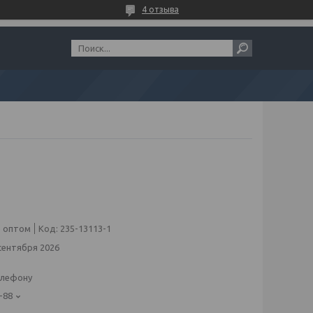
4 отзыва
 оптом
Код:
235-13113-1
сентября 2026
елефону
-88