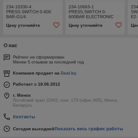
234-10330-4
234-10663-1
23
PRESS.SWITCH 0-600
PRESS,SWITCH 0-
SW
BAR-G1/4
600BAR ELECTRONIC
E2
+DT
Цену уточняйте
Цену уточняйте
Це
О нас
Рейтинг не сформирован
Менее 5 отзывов за последний год
Компания продает на
Deal.by
Работает с 18.06.2012
г. Минск
Логойский тракт 22А/2, пом. 179 (офис 805), Минск,
Беларусь
Контакты
Показать весь график работы
Сегодня выходной