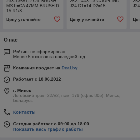
233-13651-2 OIL BRUSH
252-14031-3 COUPLING
25
MS L=CA 47MM BRUSH D
J24 D1=14 D2=15
J2
15 R1/8
Цену уточняйте
Цену уточняйте
Це
О нас
Рейтинг не сформирован
Менее 5 отзывов за последний год
Компания продает на
Deal.by
Работает с 18.06.2012
г. Минск
Логойский тракт 22А/2, пом. 179 (офис 805), Минск,
Беларусь
Контакты
Сегодня работает с 09:00 до 18:00
Показать весь график работы