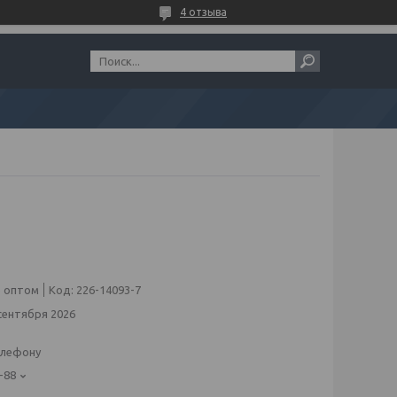
4 отзыва
 оптом
Код:
226-14093-7
сентября 2026
елефону
-88