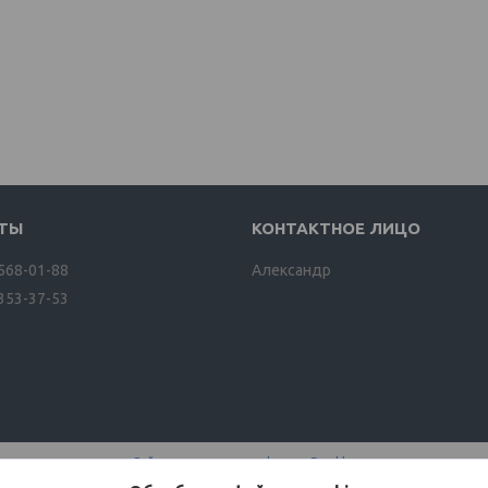
 568-01-88
Александр
 353-37-53
Сайт создан на платформе Deal.by
Политика обработки файлов cookies