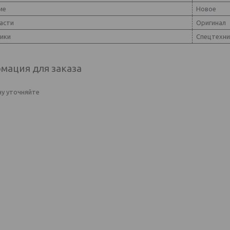
ие
Новое
асти
Оригинал
ники
Спецтехни
мация для заказа
у уточняйте