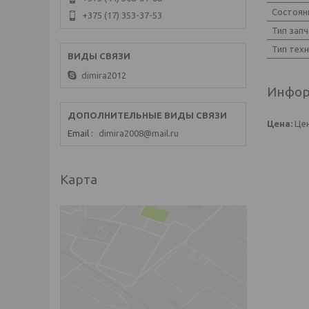
Состоян
+375 (17) 353-37-53
Тип запч
Тип тех
dimira2012
Инфор
Цена:
Цен
Email
dimira2008@mail.ru
Карта