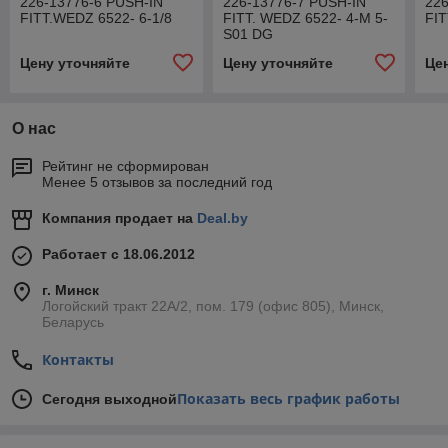
226-13776-6 PUSH-IN
226-13776-7 PUSH-IN
226
FITT.WEDZ 6522- 6-1/8
FITT. WEDZ 6522- 4-M 5-
FIT
S01 DG
Цену уточняйте
Цену уточняйте
Це
О нас
Рейтинг не сформирован
Менее 5 отзывов за последний год
Компания продает на
Deal.by
Работает с 18.06.2012
г. Минск
Логойский тракт 22А/2, пом. 179 (офис 805), Минск,
Беларусь
Контакты
Показать весь график работы
Сегодня выходной