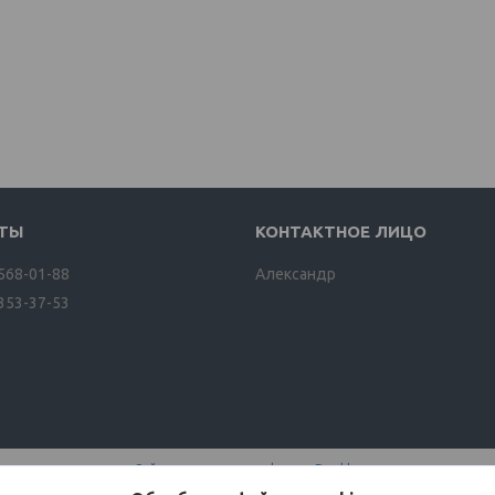
 568-01-88
Александр
 353-37-53
Сайт создан на платформе Deal.by
Политика обработки файлов cookies