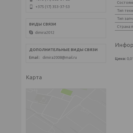
Состоян
+375 (17) 353-37-53
Тип тех
Тип запч
Страна 
dimira2012
Инфор
Email
dimira2008@mail.ru
Цена:
0,0
Карта