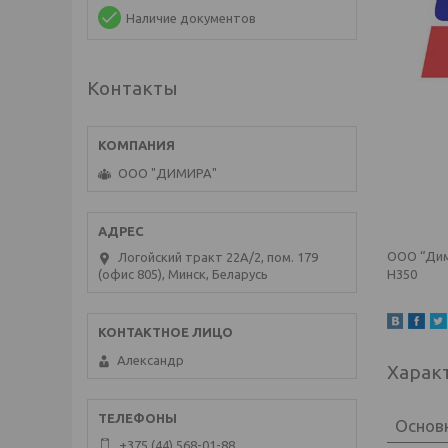
Наличие документов
Контакты
ООО "ДИМИРА"
ООО “Дим
Логойский тракт 22А/2, пом. 179
(офис 805), Минск, Беларусь
H350
Александр
Харак
Основ
+375 (44) 568-01-88