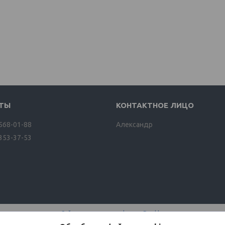
 568-01-88
Александр
 353-37-53
Сайт создан на платформе Deal.by
Политика обработки файлов cookies