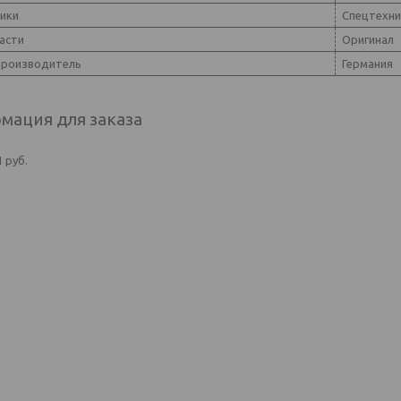
ники
Спецтехни
асти
Оригинал
производитель
Германия
мация для заказа
1
руб.