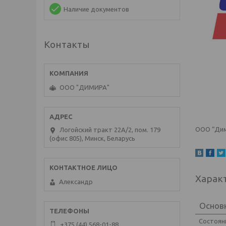
Наличие документов
Контакты
ООО "ДИМИРА"
ООО “Дим
Логойский тракт 22А/2, пом. 179
(офис 805), Минск, Беларусь
Харак
Александр
Основ
Состоян
+375 (44) 568-01-88