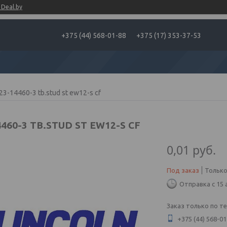
Deal.by
+375 (44) 568-01-88
+375 (17) 353-37-53
23-14460-3 tb.stud st ew12-s cf
4460-3 TB.STUD ST EW12-S CF
0,01
руб.
Под заказ
Только
Отправка с 15 
Заказ только по т
+375 (44) 568-01