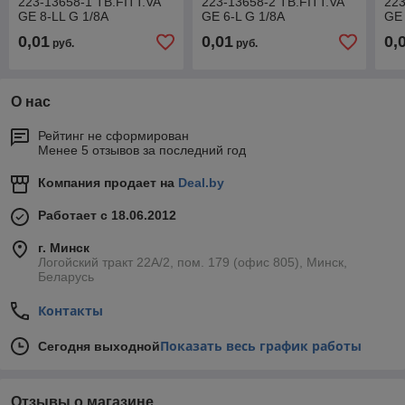
223-13658-1 TB.FITT.VA
223-13658-2 TB.FITT.VA
223
GE 8-LL G 1/8A
GE 6-L G 1/8A
GE 
0,01
0,01
0,
руб.
руб.
О нас
Рейтинг не сформирован
Менее 5 отзывов за последний год
Компания продает на
Deal.by
Работает с 18.06.2012
г. Минск
Логойский тракт 22А/2, пом. 179 (офис 805), Минск,
Беларусь
Контакты
Показать весь график работы
Сегодня выходной
Отзывы о магазине