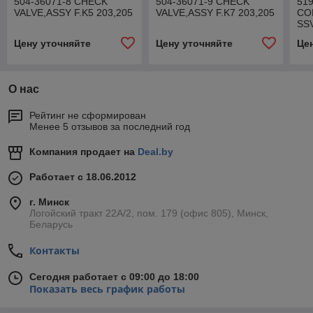
504-36071-8 CHECK
504-36071-9 CHECK
51
VALVE,ASSY F.K5 203,205
VALVE,ASSY F.K7 203,205
CO
SSV
Цену уточняйте
Цену уточняйте
Це
О нас
Рейтинг не сформирован
Менее 5 отзывов за последний год
Компания продает на
Deal.by
Работает с 18.06.2012
г. Минск
Логойский тракт 22А/2, пом. 179 (офис 805), Минск,
Беларусь
Контакты
Сегодня работает с 09:00 до 18:00
Показать весь график работы