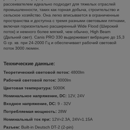
рассеивателем идеально подходит для тяжелых отраслей
промышленности, таких как горная добыча, строительство и
сельское хозяйство. Она легко вписывается в ограниченные
пространства и доступна с тремя разными световыми пятнами,
включая горизонтально расширенный Wide Flood (Широкий
поток) и немного более мягкий, чем обычно, High Beam
(Дальний свет). Canis PRO 330 выдерживает вибрацию до 15,3
G ср. кв. при 24-2000 Гц и обеспечивает рабочий световой
поток 3000 люмен.
Технические данные:
Теоретический световой поток:
4800lm
Рабочий световой поток:
3000lm
Цветовая температура:
5000K
Номинальное напряжение, DC:
12V, 24V
Входное напряжение, DC:
9 - 32V
Потребляемая мощность:
28W
Номинальный ток при:
12V=2.3A, 24V=1.15A
Разъем:
Built-in Deutsch DT-2 (2-pin)