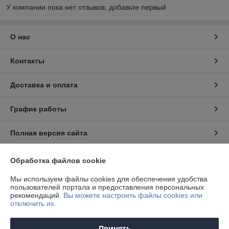
У компании пока нет отзывов, добавьте первый
О нас
Контакты
Доставка и оплата
График работы
Полная версия сайта
Политика обработки cookies
Обработка файлов cookie
Мы используем файлы cookies для обеспечения удобства
Сайт создан на платформе Deal.by
пользователей портала и предоставления персональных
рекомендаций.
Вы можете настроить файлы cookies или
отключить их.
Информация для покупателя
Принять